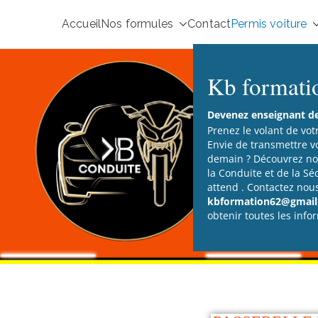
Accueil
Nos formules
Contact
Permis voiture
Kb formati
Devenez enseignant de 
Prenez le volant de vot
Envie de transmettre v
demain ? Découvrez not
la Conduite et de la Sé
attend . Contactez nou
kbformation62@gmail.
obtenir toutes les info