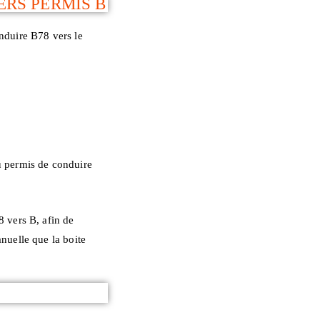
ERS PERMIS B
e
nduire B78 vers le
u permis de conduire
8 vers B, afin de
nuelle que la boite