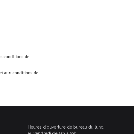
es conditions de
 et aux conditions de
Heures d'ouverture de bureau du lundi
au vendredi de 15h à 19h