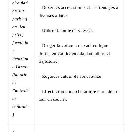
circulati
– Doser les accélérations et les freinages à
on sur
diverses allures
parking
ou lieu
– Utiliser la boite de vitesses
privé,
formatio
– Diriger la voiture en avant en ligne
n
droite, en courbe en adaptant allure et
théoriqu
trajectoire
e 1heure
(théorie
– Regarder autour de soi et éviter
de
l’activité
– Effectuer une marche arrière et un demi-
de
tour en sécurité
conduite
)
2.