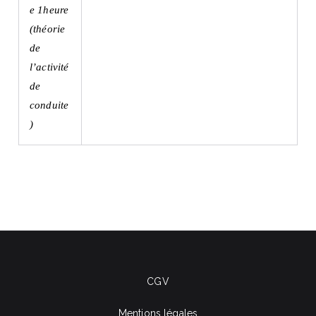
e 1heure
(théorie
de
l’activité
de
conduite
)
CGV
Mentions légales