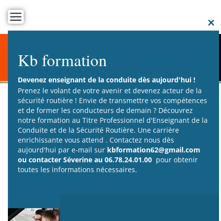
C
t
Kb formation
m
Devenez enseignant de la conduite dès aujourd'hui !
Prenez le volant de votre avenir et devenez acteur de la
sécurité routière ! Envie de transmettre vos compétences
et de former les conducteurs de demain ? Découvrez
notre formation au Titre Professionnel d'Enseignant de la
PARCOURS DE FORMATION
Conduite et de la Sécurité Routière. Une carrière
enrichissante vous attend . Contactez nous dès
A télécharger
aujourd'hui par e-mail sur
kbformation62@gmail.com
ou contacter Séverine au 06.78.24.01.00
pour obtenir
Vous allez apprendre à manipuler une automobile, à circuler
toutes les informations nécessaires.
dans différentes configurations et à connaître les risques et
les limites. Cela exige de la motivation et de la persévérance.
i
Le parcours de formation qui vous est proposé vous