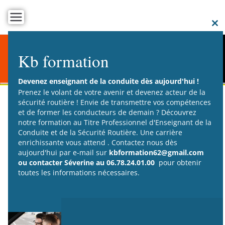
C
t
Kb formation
m
Devenez enseignant de la conduite dès aujourd'hui !
Prenez le volant de votre avenir et devenez acteur de la
sécurité routière ! Envie de transmettre vos compétences
et de former les conducteurs de demain ? Découvrez
notre formation au Titre Professionnel d'Enseignant de la
Permis BE (remorque)
Conduite et de la Sécurité Routière. Une carrière
enrichissante vous attend . Contactez nous dès
aujourd'hui par e-mail sur
kbformation62@gmail.com
PRÉ-REQUIS
:
ou contacter Séverine au 06.78.24.01.00
pour obtenir
toutes les informations nécessaires.
Être âgé de 18 ans minimum
Être titulaire du permis B en cours de validité.
i
L’Epreuve Théorique Générale du code de la route est à
repasser, si la dernière catégorie de permis date de plus de