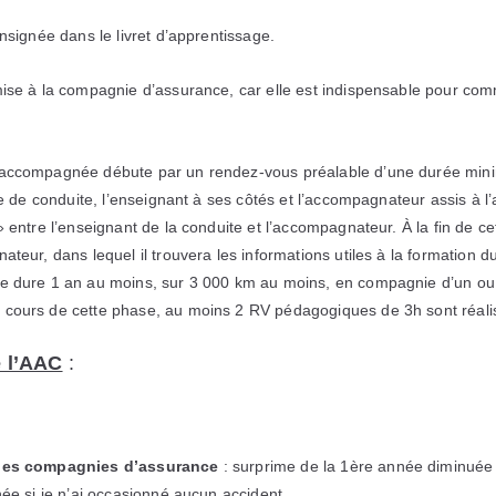
onsignée dans le livret d’apprentissage.
ise à la compagnie d’assurance, car elle est indispensable pour co
ccompagnée débute par un rendez-vous préalable d’une durée minima
te de conduite, l’enseignant à ses côtés et l’accompagnateur assis à l’a
» entre l’enseignant de la conduite et l’accompagnateur. À la fin de c
ateur, dans lequel il trouvera les informations utiles à la formation d
e dure 1 an au moins, sur 3 000 km au moins, en compagnie d’un ou
cours de cette phase, au moins 2 RV pédagogiques de 3h sont réali
 l’AAC
:
 des compagnies d’assurance
: surprime de la 1ère année diminuée
née si je n’ai occasionné aucun accident.