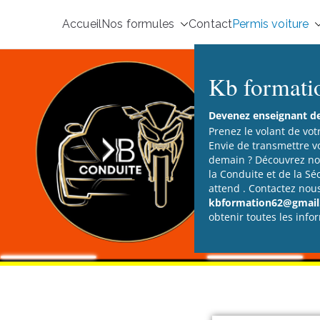
Accueil
Nos formules
Contact
Permis voiture
Kb formati
Devenez enseignant de 
Prenez le volant de vot
Envie de transmettre v
demain ? Découvrez not
la Conduite et de la Sé
attend . Contactez nou
kbformation62@gmail.
obtenir toutes les info