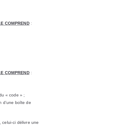
ALE COMPREND
:
ALE COMPREND
:
du « code » ;
n d’une boîte de
 celui-ci délivre une